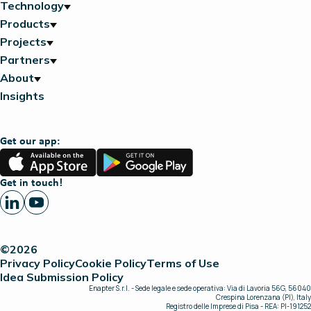
Technology
Products
Projects
Partners
About
Insights
Get our app:
App
Google
Store
Play
Get in touch!
©2026
Privacy Policy
Cookie Policy
Terms of Use
Idea Submission Policy
Enapter S.r.l. - Sede legale e sede operativa: Via di Lavoria 56G, 56040
Crespina Lorenzana (PI), Italy
Registro delle Imprese di Pisa - REA: PI-191252