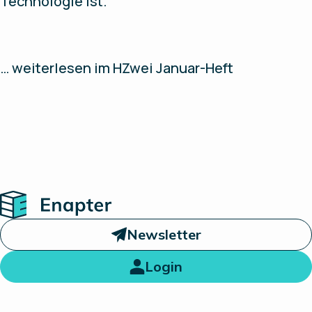
Technologie ist.
… weiterlesen im HZwei Januar-Heft
Home
Newsletter
Login