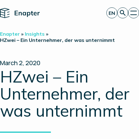
Home
EN
Get a quote
Enapter
»
Insights
»
Technology
HZwei – Ein Unternehmer, der was unternimmt
Products
Projects
Partners
March 2, 2020
About
HZwei – Ein
Insights
Investor Relations
Unternehmer, der
was unternimmt