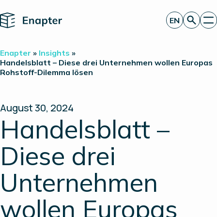
Home
EN
Get a quote
Enapter
»
Insights
»
Technology
Handelsblatt – Diese drei Unternehmen wollen Europas
Rohstoff-Dilemma lösen
Products
Projects
Partners
About
August 30, 2024
Insights
Handelsblatt –
Investor Relations
Diese drei
Unternehmen
wollen Europas