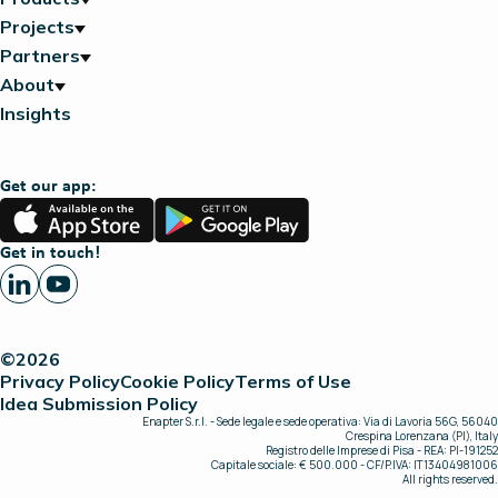
Projects
Partners
About
Insights
Get our app:
App
Google
Store
Play
Get in touch!
©2026
Privacy Policy
Cookie Policy
Terms of Use
Idea Submission Policy
Enapter S.r.l. - Sede legale e sede operativa: Via di Lavoria 56G, 56040
Crespina Lorenzana (PI), Italy
Registro delle Imprese di Pisa - REA: PI-191252
Capitale sociale: € 500.000 - CF/P.IVA: IT13404981006
All rights reserved.