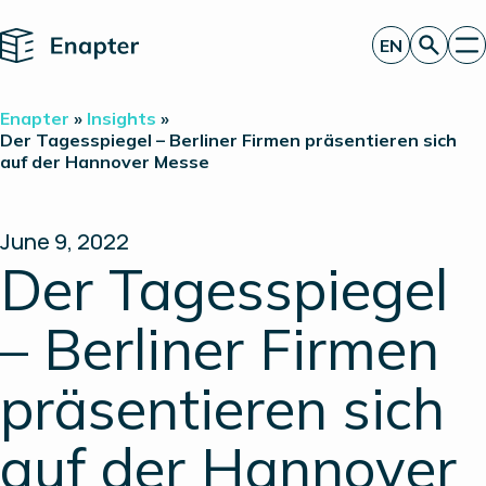
Home
EN
Get a quote
Enapter
»
Insights
»
Technology
Der Tagesspiegel – Berliner Firmen präsentieren sich
auf der Hannover Messe
Products
Projects
Partners
About
June 9, 2022
Insights
Der Tagesspiegel
Investor Relations
– Berliner Firmen
präsentieren sich
auf der Hannover