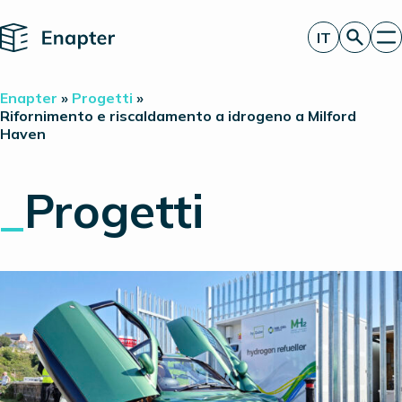
Home
IT
Richiedi un’offerta
Enapter
»
Progetti
»
Tecnologia
Rifornimento e riscaldamento a idrogeno a Milford
Haven
Prodotti
Progetti
Partner
_
Progetti
Chi siamo
Approfondimenti
Relazioni con gli investitori