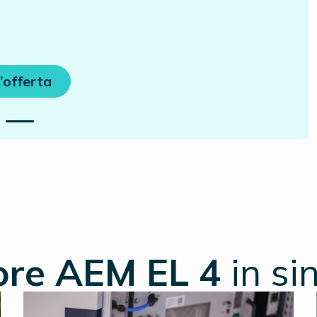
’offerta
tore AEM EL 4
in sin