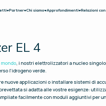
etti
Partner
Chi siamo
Approfondimenti
Relazioni con 
er EL 4
il mondo
, i nostri elettrolizzatori a nucleo singo
erso l'idrogeno verde.
reare nuove applicazioni o installare sistemi di ac
revettata si adatta alle vostre esigenze: utilizza
e ampliate facilmente con moduli aggiuntivi per 