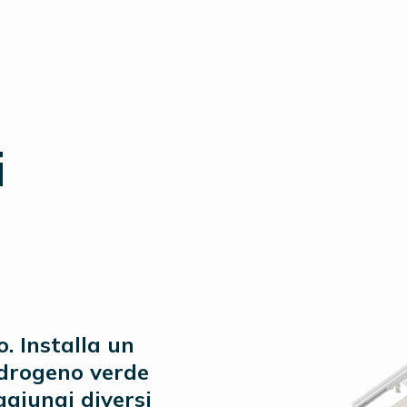
i
lo. Installa un
idrogeno verde
ggiungi diversi