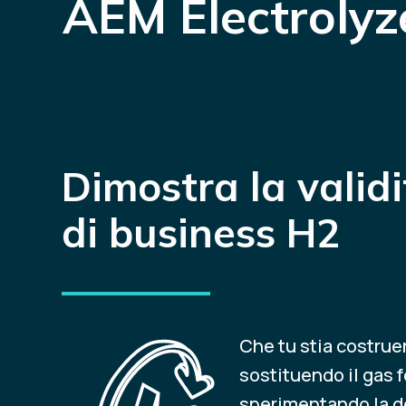
AEM Electrolyz
Dimostra la valid
di business H2
Che tu stia costrue
sostituendo il gas f
sperimentando la d