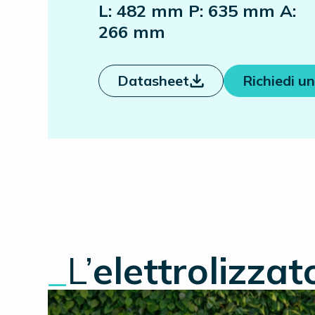
L: 482 mm P: 635 mm A:
266 mm
Datasheet
Richiedi un
_
L’
elettrolizza