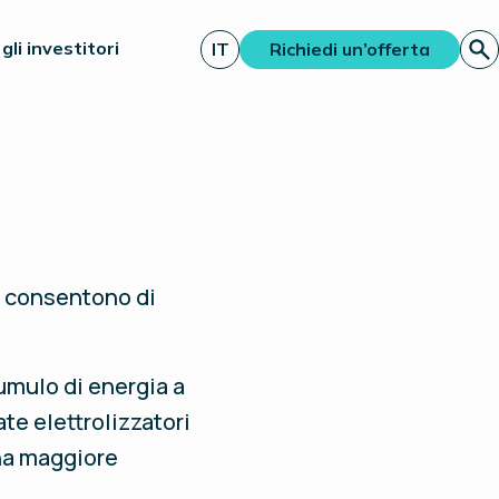
gli investitori
IT
Richiedi un’offerta
lo consentono di
cumulo di energia a
te elettrolizzatori
una maggiore