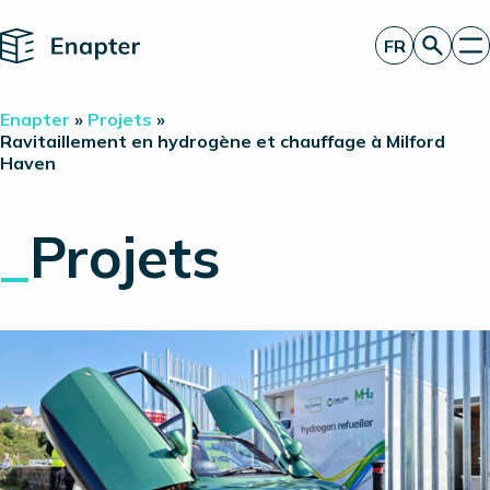
Home
FR
Obtenir un devis
Enapter
»
Projets
»
Technologie
Ravitaillement en hydrogène et chauffage à Milford
Haven
Produits
Projets
Partners
_
Projets
À propos de nous
Perspectives
Relations investisseurs