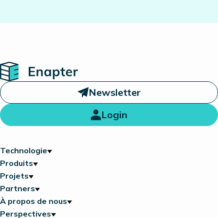
Home
Newsletter
Login
Technologie
Produits
Projets
Partners
À propos de nous
Perspectives