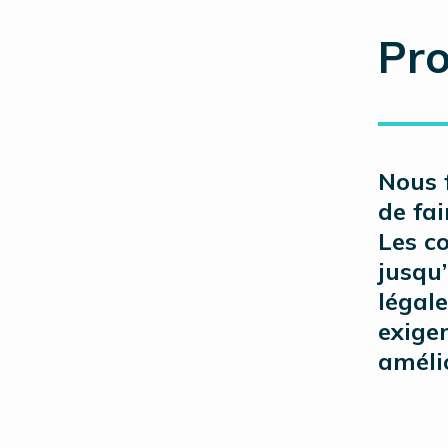
Pro
Nous 
de fa
Les c
jusqu’
légale
exige
améli