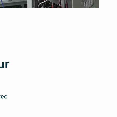
ur
vec