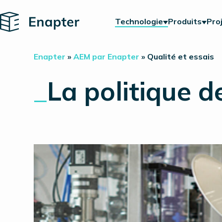
Home
Technologie
Produits
Pro
Enapter
»
AEM par Enapter
»
Qualité et essais
_
La politique d