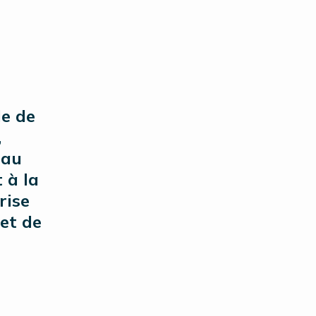
le de
,
 au
 à la
rise
et de