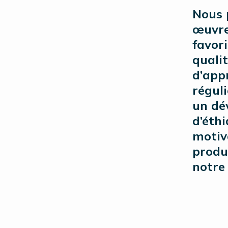
Nous 
œuvre
favori
quali
d’app
régul
un dé
d’éth
motiv
produ
notre