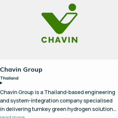
provide the hydrogen.
Chavin Group
Thailand
Chavin Group is a Thailand-based engineering
and system-integration company specialised
in delivering turnkey green hydrogen solutions.
They design, install, and develop complete
read more