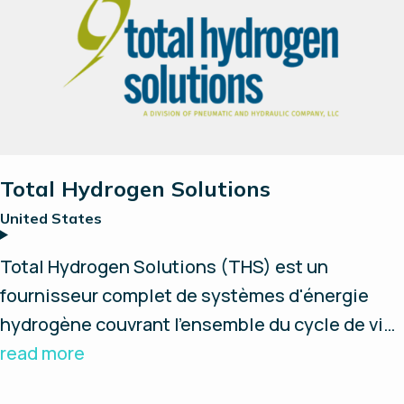
Total Hydrogen Solutions
United States
Total Hydrogen Solutions (THS) est un
fournisseur complet de systèmes d'énergie
hydrogène couvrant l'ensemble du cycle de vie
de l'hydrogène — de la conception et du design
read more
jusqu'à l'installation, la maintenance et la