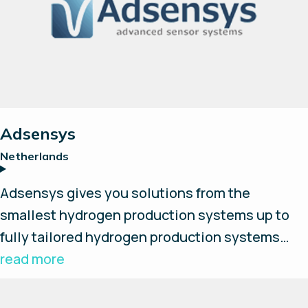
Rechercher
Tout réinitialiser
Adsensys
Netherlands
Adsensys gives you solutions from the
smallest hydrogen production systems up to
fully tailored hydrogen production systems
built into containers. Our goal is to make these
read more
systems as easy to operate and install as
possible, you provide the power - we will