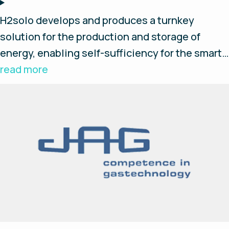
H2solo develops and produces a turnkey
solution for the production and storage of
energy, enabling self-sufficiency for the smart
and independent customer. We believe
read more
hydrogen will play a crucial part in reaching
tomorrow's zero emission society. Our system
is built on a modular design with well-known
and proven suppliers. We strive to form
successful partnerships and explore new
opportunities and technologies to further
accelerate the hydrogen revolution.