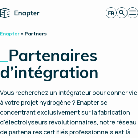
Home
FR
Obtenir un devis
Enapter
»
Partners
Technologie
Produits
_
Partenaires
Projets
Partners
d’intégration
À propos de nous
Perspectives
Relations investisseurs
Vous recherchez un intégrateur pour donner vie
à votre projet hydrogène ? Enapter se
concentrant exclusivement sur la fabrication
d’électrolyseurs révolutionnaires, notre réseau
de partenaires certifiés professionnels est là