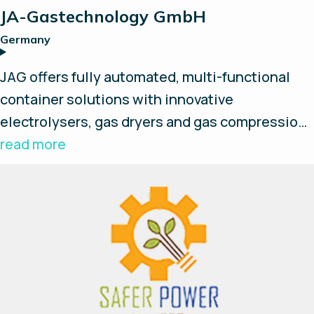
JA-Gastechnology GmbH
Germany
JAG offers fully automated, multi-functional
container solutions with innovative
electrolysers, gas dryers and gas compression
– optional with 350bar refueling possibility and
read more
plug & play concept.