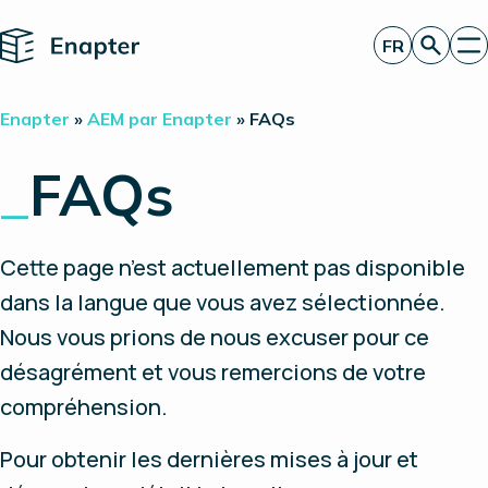
Home
FR
Obtenir un devis
Enapter
»
AEM par Enapter
»
FAQs
Technologie
Produits
_
FAQs
Projets
Partners
À propos de nous
Perspectives
Cette page n’est actuellement pas disponible
Relations investisseurs
dans la langue que vous avez sélectionnée.
Nous vous prions de nous excuser pour ce
désagrément et vous remercions de votre
compréhension.
Pour obtenir les dernières mises à jour et