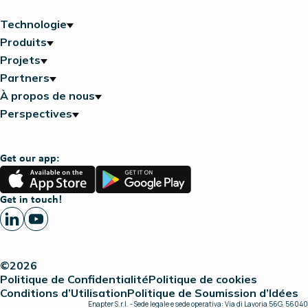
Technologie
Produits
Projets
Partners
À propos de nous
Perspectives
Get our app:
App
Google
Store
Play
Get in touch!
©2026
Politique de Confidentialité
Politique de cookies
Conditions d’Utilisation
Politique de Soumission d’Idées
Enapter S.r.l. - Sede legale e sede operativa: Via di Lavoria 56G, 56040