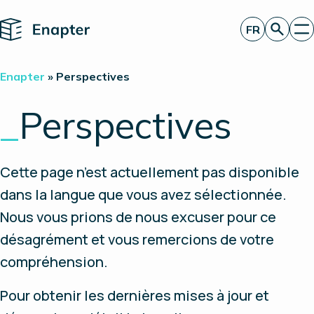
Home
FR
Obtenir un devis
Enapter
»
Perspectives
Technologie
Produits
_
Perspectives
Projets
Partners
À propos de nous
Perspectives
Cette page n’est actuellement pas disponible
Relations investisseurs
dans la langue que vous avez sélectionnée.
Nous vous prions de nous excuser pour ce
désagrément et vous remercions de votre
compréhension.
Pour obtenir les dernières mises à jour et