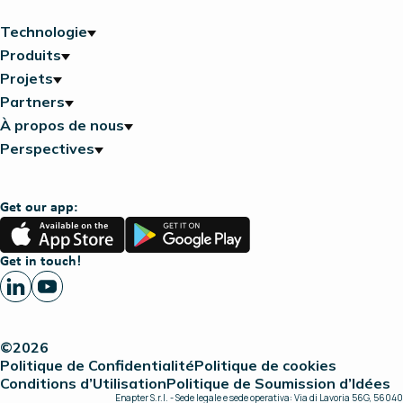
Technologie
Produits
Projets
Partners
À propos de nous
Perspectives
Get our app:
App
Google
Store
Play
Get in touch!
©2026
Politique de Confidentialité
Politique de cookies
Conditions d’Utilisation
Politique de Soumission d’Idées
Enapter S.r.l. - Sede legale e sede operativa: Via di Lavoria 56G, 56040