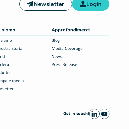
Newsletter
Login
i siamo
Approfondimenti
 siamo
Blog
nostra storia
Media Coverage
nti
News
riera
Press Release
tatto
ampa e media
sletter
Get in touch!