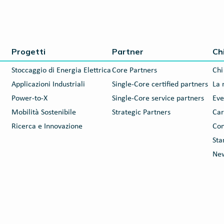
Progetti
Partner
Ch
Stoccaggio di Energia Elettrica
Core Partners
Chi
Applicazioni Industriali
Single-Core certified partners
La 
Power-to-X
Single-Core service partners
Eve
Mobilità Sostenibile
Strategic Partners
Car
Ricerca e Innovazione
Con
St
New