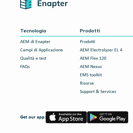
Home
Tecnologia
Prodotti
AEM di Enapter
Prodotti
Campi di Applicazione
AEM Electrolyzer EL 4
Qualità e test
AEM Flex 120
FAQs
AEM Nexus
EMS toolkit
Risorse
Support & Services
App
Google
Get our app:
Store
Play