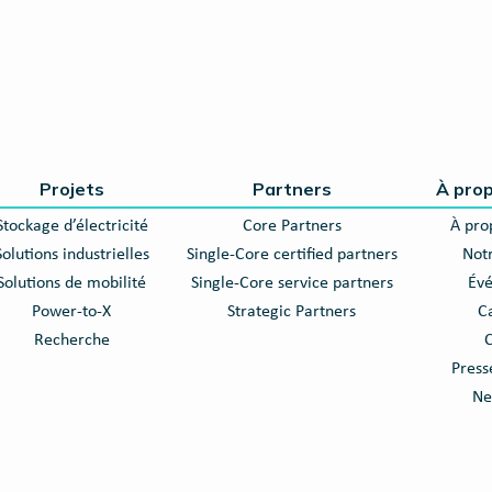
Projets
Partners
À pro
Stockage d’électricité
Core Partners
À pro
Solutions industrielles
Single-Core certified partners
Notr
Solutions de mobilité
Single-Core service partners
Év
Power-to-X
Strategic Partners
C
Recherche
C
Press
Ne