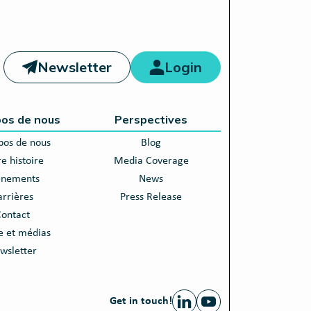
Newsletter
Login
pos de nous
Perspectives
pos de nous
Blog
e histoire
Media Coverage
énements
News
arrières
Press Release
ontact
e et médias
wsletter
Get in touch!