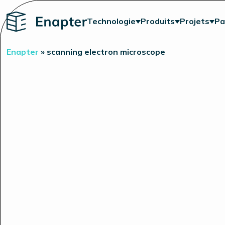
Home
Technologie
Produits
Projets
Pa
Enapter
»
scanning electron microscope