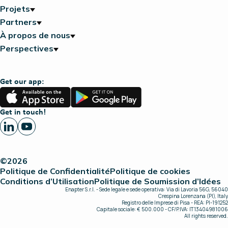
Projets
Partners
À propos de nous
Perspectives
Get our app:
App
Google
Store
Play
Get in touch!
©2026
Politique de Confidentialité
Politique de cookies
Conditions d’Utilisation
Politique de Soumission d’Idées
Enapter S.r.l. - Sede legale e sede operativa: Via di Lavoria 56G, 56040
Crespina Lorenzana (PI), Italy
Registro delle Imprese di Pisa - REA: PI-191252
Capitale sociale: € 500.000 - CF/P.IVA: IT13404981006
All rights reserved.