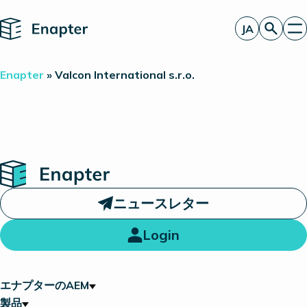
Home
JA
お見積もり
Enapter
»
Valcon International s.r.o.
エナプターのAEM
製品
電解装置統合のパートナー
一見したところ
洞察
投資家情報
Home
ニュースレター
Login
エナプターのAEM
製品