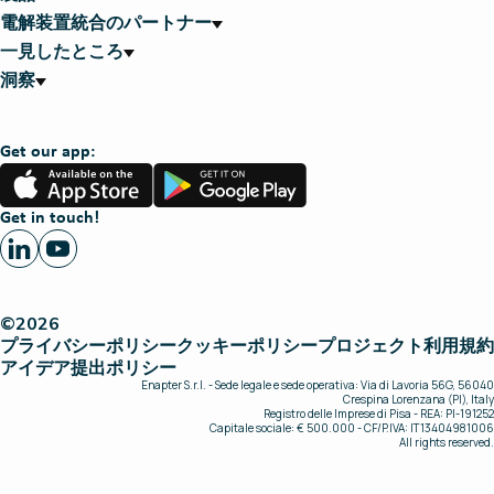
電解装置統合のパートナー
一見したところ
洞察
Get our app:
App
Google
Store
Play
Get in touch!
©2026
プライバシーポリシー
クッキーポリシー
プロジェクト
利用規約
アイデア提出ポリシー
Enapter S.r.l. - Sede legale e sede operativa: Via di Lavoria 56G, 56040
Crespina Lorenzana (PI), Italy
Registro delle Imprese di Pisa - REA: PI-191252
Capitale sociale: € 500.000 - CF/P.IVA: IT13404981006
All rights reserved.