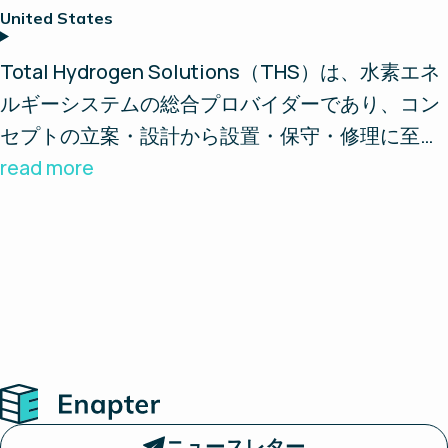
United States
Total Hydrogen Solutions（THS）は、水素エネ
ルギーシステムの総合プロバイダーであり、コン
セプトの立案・設計から設置・保守・修理に至る
まで、水素のライフサイクル全体をカバーしてい
read more
ます。親会社であるPneumatic and Hydraulic
Companyを通じて、THS部門は高圧システムお
よび流体動力の分野における65年以上の経験を有
しています。エンジニア、技術者、業界専門家か
らなるチームに支えられ、THSは豊富な水素製品
の在庫と、主要な技術プロバイダーとの強固なパ
ートナーシップを誇り、迅速な納品と革新的なソ
Home
リューションを実現しています。
ニュースレター