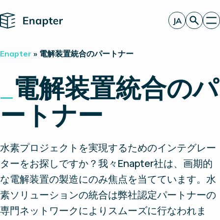
Home
JA
お見積もり
Enapter
»
電解装置統合のパートナー
エナプターのAEM
製品
_
電解装置統合のパ
電解装置統合のパートナー
一見したところ
ートナー
洞察
投資家情報
水素プロジェクトを実現するためのインテグレー
ターをお探しですか？我々Enapter社は、画期的
な電解装置の製造にのみ焦点を当てています。水
素ソリューションの統合は弊社認定パートナーの
専門ネットワークによりスムーズに行なわれま