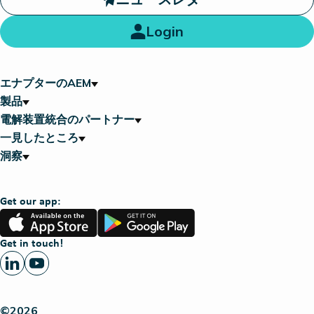
Login
エナプターのAEM
製品
電解装置統合のパートナー
一見したところ
洞察
Get our app:
App
Google
Store
Play
Get in touch!
©2026