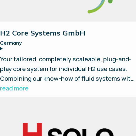
H2 Core Systems GmbH
Germany
Your tailored, completely scaleable, plug-and-
play core system for individual H2 use cases.
Combining our know-how of fluid systems with
innovative Enapter AEM electrolysers and their
read more
Energy Management System (EMS), we build
your standardised and flexible hydrogen
source. Concentrate on your main tasks while
we take care of the systems.