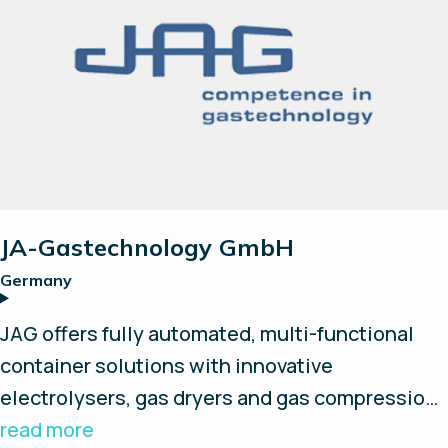
is built on a modular design with well-known
and proven suppliers. We strive to form
successful partnerships and explore new
opportunities and technologies to further
accelerate the hydrogen revolution.
JA-Gastechnology GmbH
Germany
JAG offers fully automated, multi-functional
container solutions with innovative
electrolysers, gas dryers and gas compression
– optional with 350bar refueling possibility and
read more