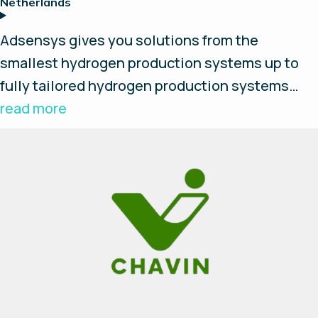
Netherlands
Adsensys gives you solutions from the
smallest hydrogen production systems up to
fully tailored hydrogen production systems
built into containers. Our goal is to make these
read more
systems as easy to operate and install as
possible, you provide the power - we will
provide the hydrogen.