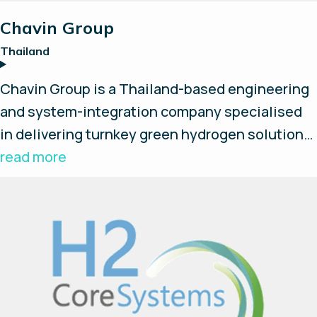
Chavin Group
Thailand
Chavin Group is a Thailand-based engineering
and system-integration company specialised
in delivering turnkey green hydrogen solutions.
They design, install, and develop complete
read more
hydrogen production systems and provide on-
site support and services. Chavin Group
provides full value-chain integration, including
electrolysers, compressors, hydrogen storage,
fuel cell and energy management system.