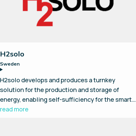
H2solo
Sweden
H2solo develops and produces a turnkey
solution for the production and storage of
energy, enabling self-sufficiency for the smart
and independent customer. We believe
read more
hydrogen will play a crucial part in reaching
tomorrow's zero emission society. Our system