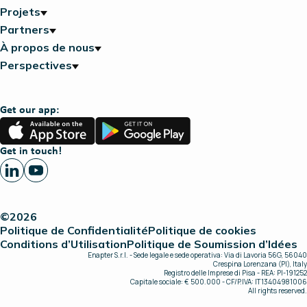
Projets
Partners
À propos de nous
Perspectives
Get our app:
App
Google
Store
Play
Get in touch!
©2026
Politique de Confidentialité
Politique de cookies
Conditions d’Utilisation
Politique de Soumission d’Idées
Enapter S.r.l. - Sede legale e sede operativa: Via di Lavoria 56G, 56040
Crespina Lorenzana (PI), Italy
Registro delle Imprese di Pisa - REA: PI-191252
Capitale sociale: € 500.000 - CF/P.IVA: IT13404981006
All rights reserved.