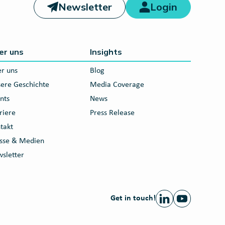
Newsletter
Login
er uns
Insights
r uns
Blog
ere Geschichte
Media Coverage
nts
News
riere
Press Release
takt
sse & Medien
sletter
Get in touch!