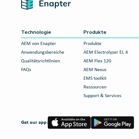
Home
Technologie
Produkte
AEM von Enapter
Produkte
Anwendungsbereiche
AEM Electrolyzer EL 4
Qualitätsrichtlinien
AEM Flex 120
FAQs
AEM Nexus
EMS toolkit
Ressourcen
Support & Services
App
Google
Get our app:
Store
Play