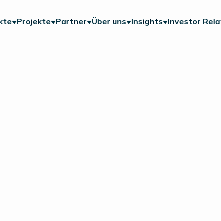
kte
Projekte
Partner
Über uns
Insights
Investor Rela