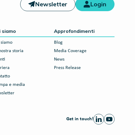
Newsletter
Login
i siamo
Approfondimenti
 siamo
Blog
nostra storia
Media Coverage
nti
News
riera
Press Release
tatto
ampa e media
sletter
Get in touch!