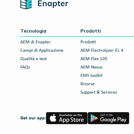
Home
Tecnologia
Prodotti
AEM di Enapter
Prodotti
Campi di Applicazione
AEM Electrolyzer EL 4
Qualità e test
AEM Flex 120
FAQs
AEM Nexus
EMS toolkit
Risorse
Support & Services
App
Google
Get our app:
Store
Play