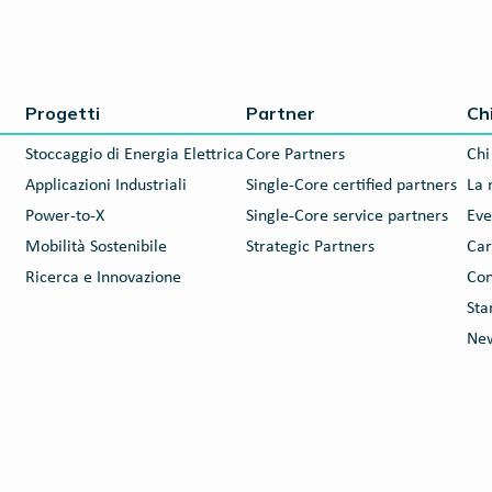
Progetti
Partner
Ch
Stoccaggio di Energia Elettrica
Core Partners
Chi
Applicazioni Industriali
Single-Core certified partners
La 
Power-to-X
Single-Core service partners
Eve
Mobilità Sostenibile
Strategic Partners
Car
Ricerca e Innovazione
Con
St
New