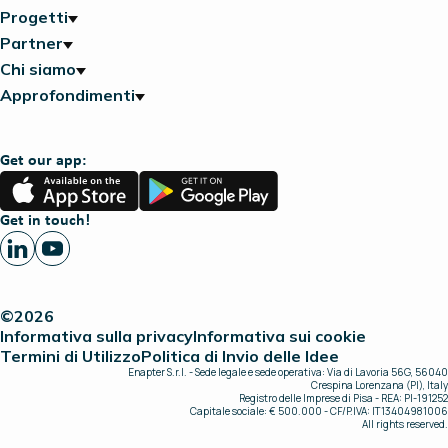
Progetti
Partner
Chi siamo
Approfondimenti
Get our app:
App
Google
Store
Play
Get in touch!
©2026
Informativa sulla privacy
Informativa sui cookie
Termini di Utilizzo
Politica di Invio delle Idee
Enapter S.r.l. - Sede legale e sede operativa: Via di Lavoria 56G, 56040
Crespina Lorenzana (PI), Italy
Registro delle Imprese di Pisa - REA: PI-191252
Capitale sociale: € 500.000 - CF/P.IVA: IT13404981006
All rights reserved.