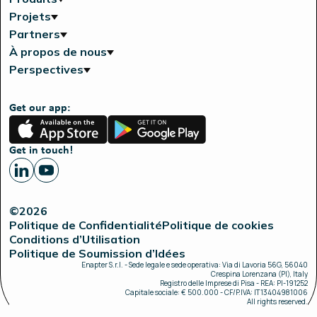
Projets
Partners
À propos de nous
Perspectives
Get our app:
App
Google
Store
Play
Get in touch!
©2026
Politique de Confidentialité
Politique de cookies
Conditions d’Utilisation
Politique de Soumission d’Idées
Enapter S.r.l. - Sede legale e sede operativa: Via di Lavoria 56G, 56040
Crespina Lorenzana (PI), Italy
Registro delle Imprese di Pisa - REA: PI-191252
Capitale sociale: € 500.000 - CF/P.IVA: IT13404981006
All rights reserved.