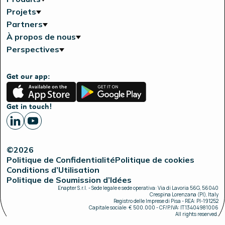
Projets
Partners
À propos de nous
Perspectives
Get our app:
App
Google
Store
Play
Get in touch!
©2026
Politique de Confidentialité
Politique de cookies
Conditions d’Utilisation
Politique de Soumission d’Idées
Enapter S.r.l. - Sede legale e sede operativa: Via di Lavoria 56G, 56040
Crespina Lorenzana (PI), Italy
Registro delle Imprese di Pisa - REA: PI-191252
Capitale sociale: € 500.000 - CF/P.IVA: IT13404981006
All rights reserved.