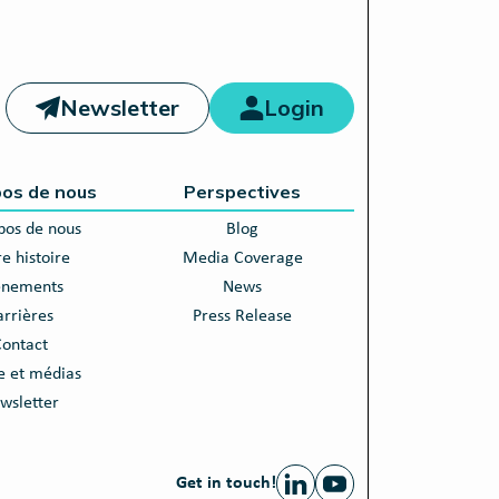
Newsletter
Login
pos de nous
Perspectives
pos de nous
Blog
e histoire
Media Coverage
énements
News
arrières
Press Release
ontact
e et médias
wsletter
Get in touch!