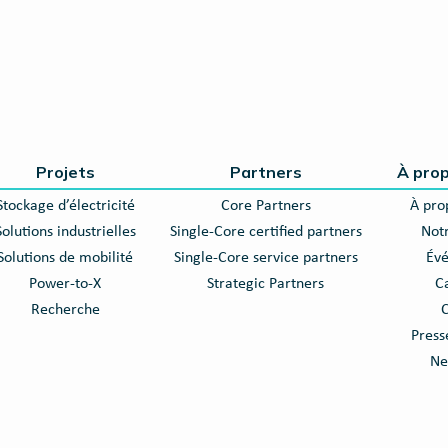
Projets
Partners
À pro
Stockage d’électricité
Core Partners
À pro
Solutions industrielles
Single-Core certified partners
Notr
Solutions de mobilité
Single-Core service partners
Év
Power-to-X
Strategic Partners
C
Recherche
C
Press
Ne