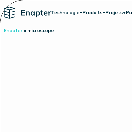
Home
Technologie
Produits
Projets
Pa
Enapter
»
microscope