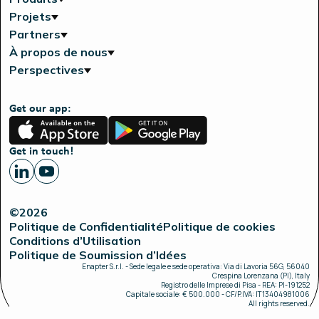
Projets
Partners
À propos de nous
Perspectives
Get our app:
App
Google
Store
Play
Get in touch!
©2026
Politique de Confidentialité
Politique de cookies
Conditions d’Utilisation
Politique de Soumission d’Idées
Enapter S.r.l. - Sede legale e sede operativa: Via di Lavoria 56G, 56040
Crespina Lorenzana (PI), Italy
Registro delle Imprese di Pisa - REA: PI-191252
Capitale sociale: € 500.000 - CF/P.IVA: IT13404981006
All rights reserved.