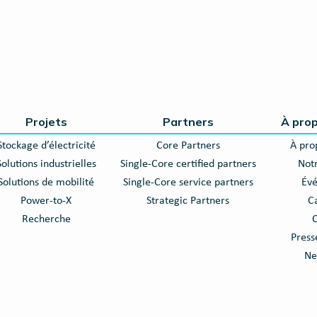
Projets
Partners
À pro
Stockage d’électricité
Core Partners
À pro
Solutions industrielles
Single-Core certified partners
Notr
Solutions de mobilité
Single-Core service partners
Év
Power-to-X
Strategic Partners
C
Recherche
C
Press
Ne