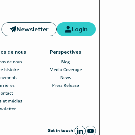
Newsletter
Login
pos de nous
Perspectives
pos de nous
Blog
e histoire
Media Coverage
énements
News
arrières
Press Release
ontact
e et médias
wsletter
Get in touch!