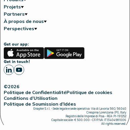
Projets
Partners
À propos de nous
Perspectives
Get our app:
App
Google
Store
Play
Get in touch!
©2026
Politique de Confidentialité
Politique de cookies
Conditions d’Utilisation
Politique de Soumission d’Idées
Enapter S.r.l. - Sede legale e sede operativa: Via di Lavoria 56G, 56040
Crespina Lorenzana (PI), Italy
Registro delle Imprese di Pisa - REA: PI-191252
Capitale sociale: € 500.000 - CF/P.IVA: IT13404981006
All rights reserved.