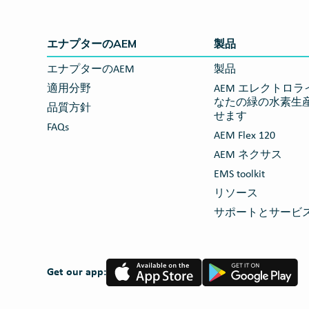
エナプターのAEM
製品
エナプターのAEM
製品
適用分野
AEM エレクトロライザ
なたの緑の水素生
品質方針
せます
FAQs
AEM Flex 120
AEM ネクサス
EMS toolkit
リソース
サポートとサービ
App
Google
Get our app:
Store
Play