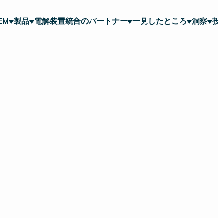
EM
製品
電解装置統合のパートナー
一見したところ
洞察