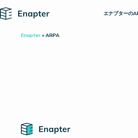
Home
エナプターのA
Enapter
»
ARPA
Home