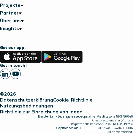
Projekte
Partner
Über uns
Insights
Get our app:
App
Google
Store
Play
Get in touch!
©2026
Datenschutzerklärung
Cookie-Richtlinie
Nutzungsbedingungen
Richtlinie zur Einreichung von Ideen
Enapter S.r.l. - Sede legale e sede operativa: Via di Lavoria 56G, 56040
Crespina Lorenzana (PI), Italy
Registro delle Imprese di Pisa - REA: PI-191252
Capitale sociale: € 500.000 - CF/P.IVA: IT13404981006
All rights reserved.