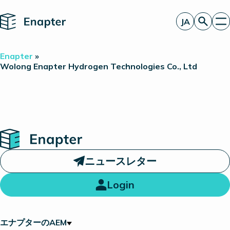
Home
JA
お見積もり
Enapter
»
エナプターのAEM
Wolong Enapter Hydrogen Technologies Co., Ltd
製品
電解装置統合のパートナー
一見したところ
洞察
投資家情報
Home
ニュースレター
Login
エナプターのAEM