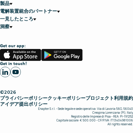
製品
電解装置統合のパートナー
一見したところ
洞察
Get our app:
App
Google
Store
Play
Get in touch!
©2026
プライバシーポリシー
クッキーポリシー
プロジェクト
利用規約
アイデア提出ポリシー
Enapter S.r.l. - Sede legale e sede operativa: Via di Lavoria 56G, 56040
Crespina Lorenzana (PI), Italy
Registro delle Imprese di Pisa - REA: PI-191252
Capitale sociale: € 500.000 - CF/P.IVA: IT13404981006
All rights reserved.