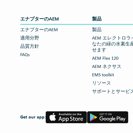
エナプターのAEM
製品
エナプターのAEM
製品
適用分野
AEM エレクトロライザ
なたの緑の水素生
品質方針
せます
FAQs
AEM Flex 120
AEM ネクサス
EMS toolkit
リソース
サポートとサービ
App
Google
Get our app:
Store
Play