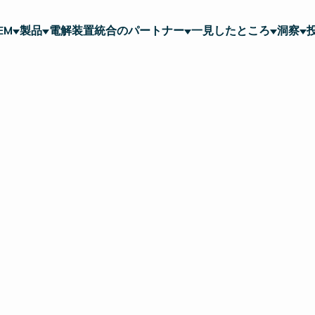
EM
製品
電解装置統合のパートナー
一見したところ
洞察