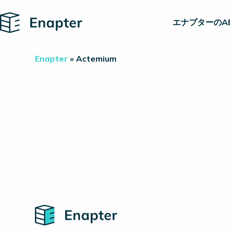
Home
エナプターのA
Enapter
»
Actemium
Home