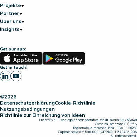
Projekte
Partner
Über uns
Insights
Get our app:
App
Google
Store
Play
Get in touch!
©2026
Datenschutzerklärung
Cookie-Richtlinie
Nutzungsbedingungen
Richtlinie zur Einreichung von Ideen
Enapter S.r.l. - Sede legale e sede operativa: Via di Lavoria 56G, 56040
Crespina Lorenzana (PI), Italy
Registro delle Imprese di Pisa - REA: PI-191252
Capitale sociale: € 500.000 - CF/P.IVA: IT13404981006
All rights reserved.