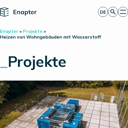
Home
DE
Angebot anfordern
Enapter
»
Projekte
»
Technologie
Heizen von Wohngebäuden mit Wasserstoff
Produkte
Projekte
_
Projekte
Partner
Über uns
Insights
Investor Relations