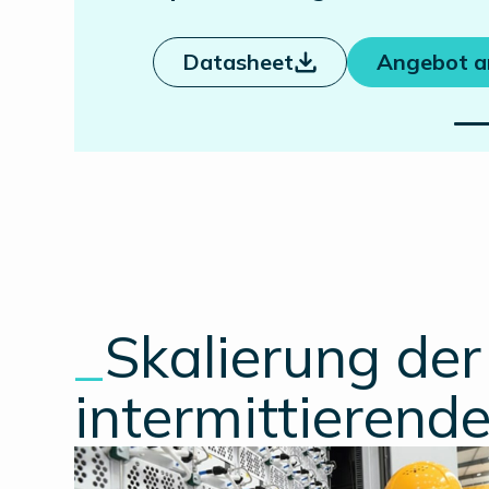
Datasheet
Angebot a
_
Skalierung de
intermittierend