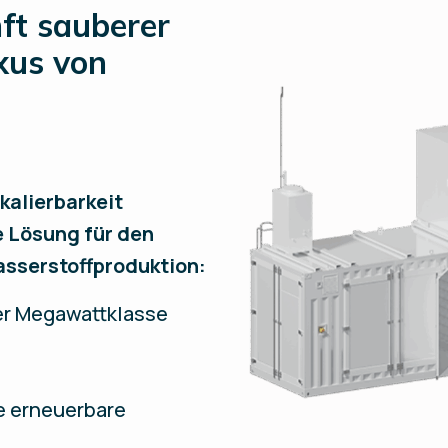
nft sauberer
xus von
kalierbarkeit
e Lösung für den
sserstoffproduktion:
er Megawattklasse
le erneuerbare