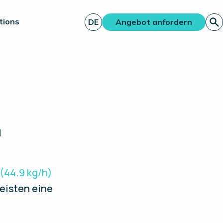
tions
DE
Angebot anfordern
d
(44.9 kg/h)
eisten eine