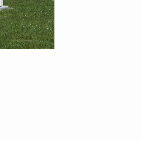
AEM Nexus 1000
Produktionsrate
200 Nm³/h (18 kg/h)
Flexibilität im Betrieb
1.5% – 100%
Ausgangsdruck
Bis zu 35 barg