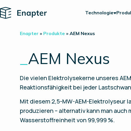
Home
Technologie
Produ
Enapter
»
Produkte
»
AEM Nexus
_
AEM Nexus
Die vielen Elektrolysekerne unseres AE
Reaktionsfähigkeit bei jeder Lastschwa
Mit diesem 2,5-MW-AEM-Elektrolyseur l
produzieren – alternativ kann man auch 
Wasserstoffreinheit von 99,999 %.