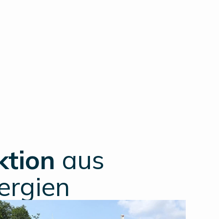
Datasheet
Angebot anfor
ktion
aus
ergien