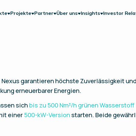
kte
Projekte
Partner
Über uns
Insights
Investor Rela
M Nexus garantieren höchste Zuverlässigkeit un
nkung erneuerbarer Energien.
assen sich
bis zu 500 Nm³/h grünen Wasserstoff 
mit einer
500-kW-Version
starten. Beide gewährl