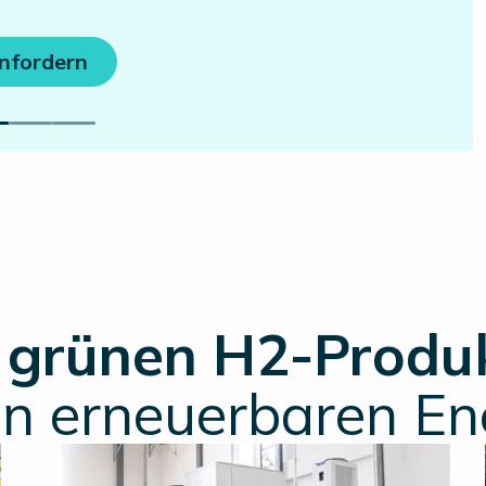
nfordern
r
grünen H2-Produ
en erneuerbaren En