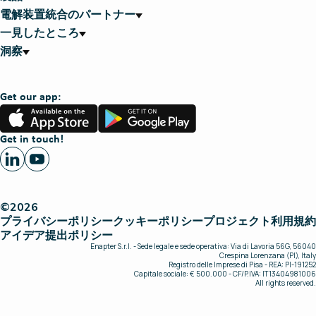
電解装置統合のパートナー
一見したところ
洞察
Get our app:
App
Google
Store
Play
Get in touch!
©2026
プライバシーポリシー
クッキーポリシー
プロジェクト
利用規約
アイデア提出ポリシー
Enapter S.r.l. - Sede legale e sede operativa: Via di Lavoria 56G, 56040
Crespina Lorenzana (PI), Italy
Registro delle Imprese di Pisa - REA: PI-191252
Capitale sociale: € 500.000 - CF/P.IVA: IT13404981006
All rights reserved.