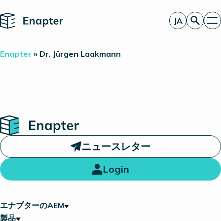
Home
JA
お見積もり
Enapter
»
Dr. Jürgen Laakmann
エナプターのAEM
製品
電解装置統合のパートナー
一見したところ
洞察
投資家情報
Home
ニュースレター
Login
エナプターのAEM
製品