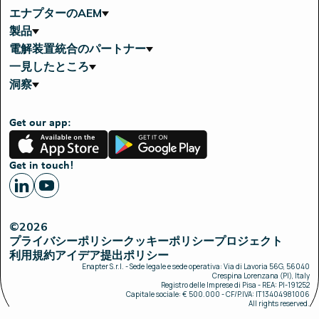
エナプターのAEM
製品
電解装置統合のパートナー
一見したところ
洞察
Get our app:
App
Google
Store
Play
Get in touch!
©2026
プライバシーポリシー
クッキーポリシー
プロジェクト
利用規約
アイデア提出ポリシー
Enapter S.r.l. - Sede legale e sede operativa: Via di Lavoria 56G, 56040
Crespina Lorenzana (PI), Italy
Registro delle Imprese di Pisa - REA: PI-191252
Capitale sociale: € 500.000 - CF/P.IVA: IT13404981006
All rights reserved.