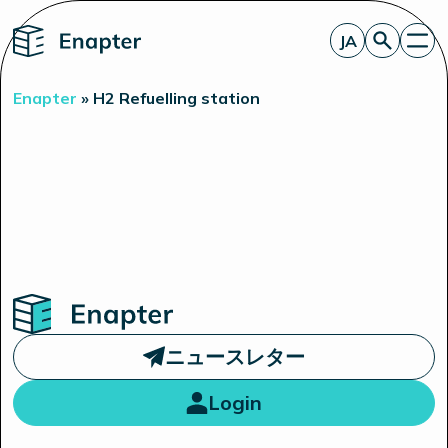
Home
JA
お見積もり
Enapter
»
H2 Refuelling station
エナプターのAEM
製品
電解装置統合のパートナー
一見したところ
洞察
投資家情報
Home
ニュースレター
Login