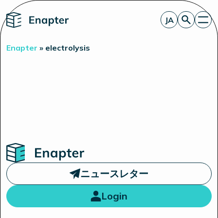
Home
JA
お見積もり
Enapter
»
electrolysis
エナプターのAEM
製品
電解装置統合のパートナー
一見したところ
洞察
投資家情報
Home
ニュースレター
Login