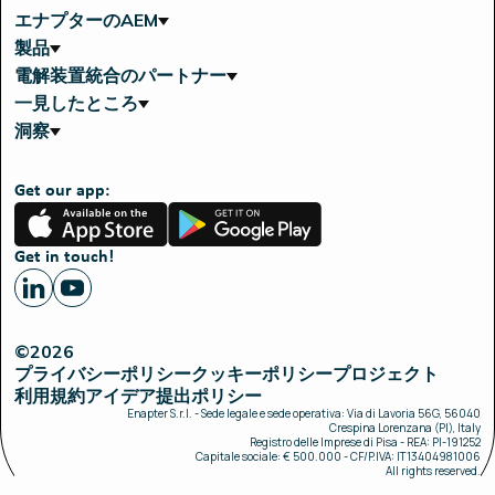
エナプターのAEM
製品
電解装置統合のパートナー
一見したところ
洞察
Get our app:
App
Google
Store
Play
Get in touch!
©2026
プライバシーポリシー
クッキーポリシー
プロジェクト
利用規約
アイデア提出ポリシー
Enapter S.r.l. - Sede legale e sede operativa: Via di Lavoria 56G, 56040
Crespina Lorenzana (PI), Italy
Registro delle Imprese di Pisa - REA: PI-191252
Capitale sociale: € 500.000 - CF/P.IVA: IT13404981006
All rights reserved.