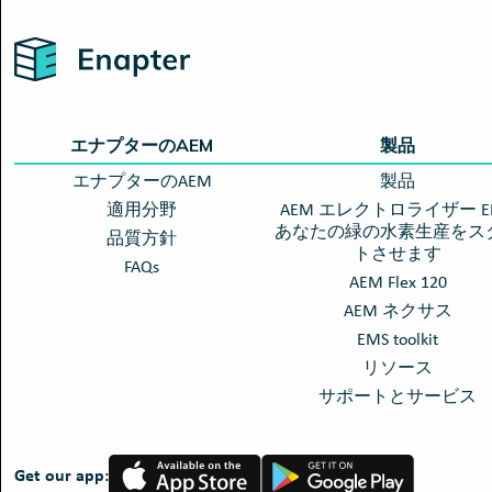
Home
エナプターのAEM
製品
エナプターのAEM
製品
適用分野
AEM エレクトロライザー EL 
あなたの緑の水素生産をス
品質方針
トさせます
FAQs
AEM Flex 120
AEM ネクサス
EMS toolkit
リソース
サポートとサービス
App
Google
Get our app:
Store
Play