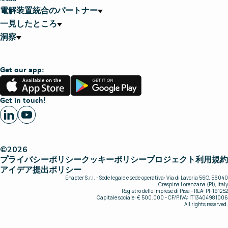
電解装置統合のパートナー
一見したところ
洞察
Get our app:
App
Google
Store
Play
Get in touch!
©2026
プライバシーポリシー
クッキーポリシー
プロジェクト
利用規約
アイデア提出ポリシー
Enapter S.r.l. - Sede legale e sede operativa: Via di Lavoria 56G, 56040
Crespina Lorenzana (PI), Italy
Registro delle Imprese di Pisa - REA: PI-191252
Capitale sociale: € 500.000 - CF/P.IVA: IT13404981006
All rights reserved.