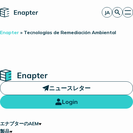
Home
JA
お見積もり
Enapter
»
Tecnologías de Remediación Ambiental
エナプターのAEM
製品
電解装置統合のパートナー
一見したところ
洞察
投資家情報
Home
ニュースレター
Login
エナプターのAEM
製品