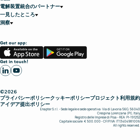
電解装置統合のパートナー
一見したところ
洞察
Get our app:
App
Google
Store
Play
Get in touch!
©2026
プライバシーポリシー
クッキーポリシー
プロジェクト
利用規約
アイデア提出ポリシー
Enapter S.r.l. - Sede legale e sede operativa: Via di Lavoria 56G, 56040
Crespina Lorenzana (PI), Italy
Registro delle Imprese di Pisa - REA: PI-191252
Capitale sociale: € 500.000 - CF/P.IVA: IT13404981006
All rights reserved.