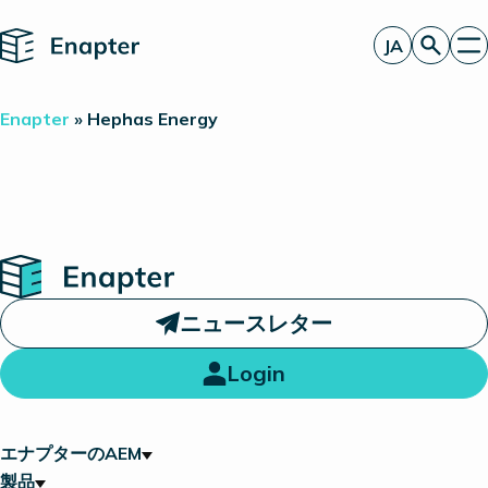
Home
JA
お見積もり
Enapter
»
Hephas Energy
エナプターのAEM
製品
電解装置統合のパートナー
一見したところ
洞察
投資家情報
Home
ニュースレター
Login
エナプターのAEM
製品