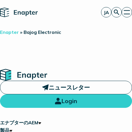
Home
JA
お見積もり
Enapter
»
Bajog Electronic
エナプターのAEM
製品
電解装置統合のパートナー
一見したところ
洞察
投資家情報
Home
ニュースレター
Login
エナプターのAEM
製品