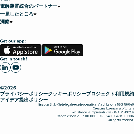
電解装置統合のパートナー
一見したところ
洞察
Get our app:
App
Google
Store
Play
Get in touch!
©2026
プライバシーポリシー
クッキーポリシー
プロジェクト
利用規約
アイデア提出ポリシー
Enapter S.r.l. - Sede legale e sede operativa: Via di Lavoria 56G, 56040
Crespina Lorenzana (PI), Italy
Registro delle Imprese di Pisa - REA: PI-191252
Capitale sociale: € 500.000 - CF/P.IVA: IT13404981006
All rights reserved.