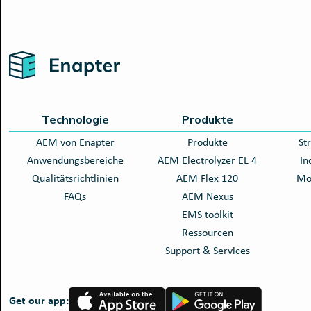
Home
Technologie
Produkte
AEM von Enapter
Produkte
St
Anwendungsbereiche
AEM Electrolyzer EL 4
In
Qualitätsrichtlinien
AEM Flex 120
Mob
FAQs
AEM Nexus
EMS toolkit
Ressourcen
Support & Services
App
Google
Get our app:
Store
Play