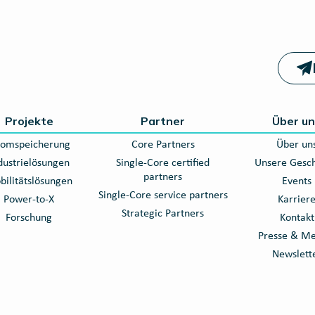
Projekte
Partner
Über u
romspeicherung
Core Partners
Über un
dustrielösungen
Single-Core certified
Unsere Gesch
partners
ilitätslösungen
Events
Single-Core service partners
Power-to-X
Karrier
Strategic Partners
Forschung
Kontakt
Presse & M
Newslett