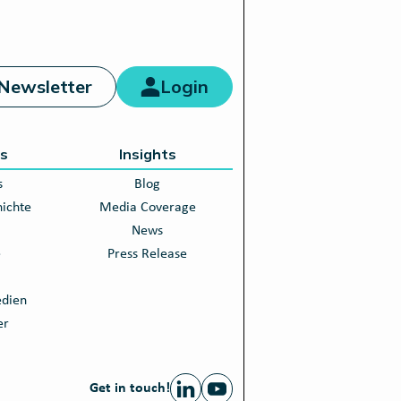
Newsletter
Login
ns
Insights
s
Blog
ichte
Media Coverage
News
e
Press Release
edien
er
Get in touch!