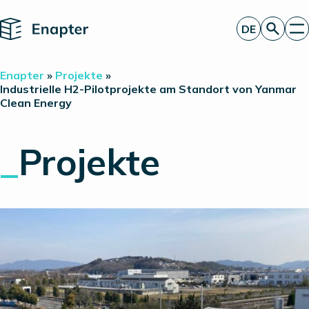
Home
DE
Angebot anfordern
Enapter
»
Projekte
»
Technologie
Industrielle H2-Pilotprojekte am Standort von Yanmar
Clean Energy
Produkte
Projekte
Partner
_
Projekte
Über uns
Insights
Investor Relations