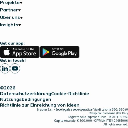
Projekte
Partner
Über uns
Insights
Get our app:
App
Google
Store
Play
Get in touch!
©2026
Datenschutzerklärung
Cookie-Richtlinie
Nutzungsbedingungen
Richtlinie zur Einreichung von Ideen
Enapter S.r.l. - Sede legale e sede operativa: Via di Lavoria 56G, 56040
Crespina Lorenzana (PI), Italy
Registro delle Imprese di Pisa - REA: PI-191252
Capitale sociale: € 500.000 - CF/P.IVA: IT13404981006
All rights reserved.