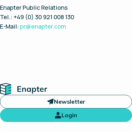
Enapter Public Relations
Tel.: +49 (0) 30 921 008 130
E-Mail:
pr@enapter.com
Home
Newsletter
Login