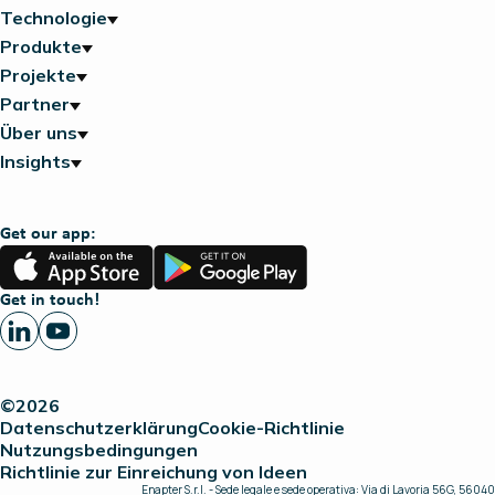
Technologie
Produkte
Projekte
Partner
Über uns
Insights
Get our app:
App
Google
Store
Play
Get in touch!
©2026
Datenschutzerklärung
Cookie-Richtlinie
Nutzungsbedingungen
Richtlinie zur Einreichung von Ideen
Enapter S.r.l. - Sede legale e sede operativa: Via di Lavoria 56G, 56040