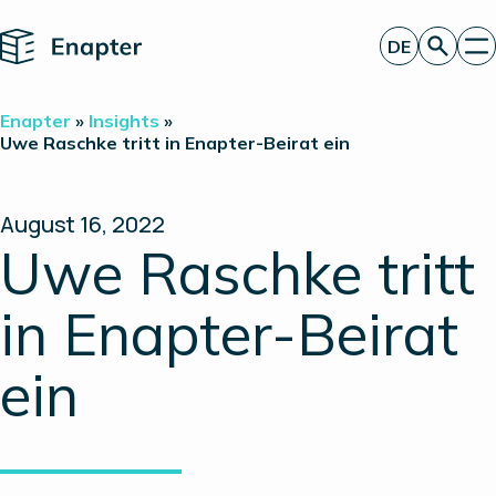
Home
DE
Angebot anfordern
Enapter
»
Insights
»
Technologie
Uwe Raschke tritt in Enapter-Beirat ein
Produkte
Projekte
Partner
August 16, 2022
Über uns
Uwe Raschke tritt
Insights
Investor Relations
in Enapter-Beirat
ein