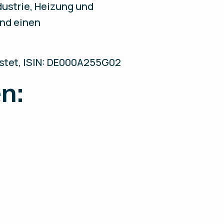
dustrie, Heizung und
und einen
listet, ISIN: DE000A255G02
n: