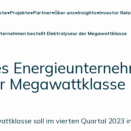
kte
Projekte
Partner
Über uns
Insights
Investor Rela
nternehmen bestellt Elektrolyseur der Megawattklasse
s Energieunterneh
er Megawattklasse
ttklasse soll im vierten Quartal 2023 in