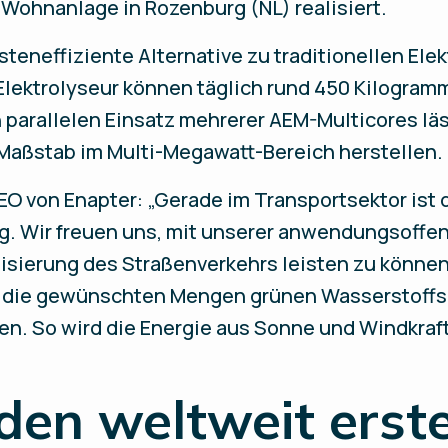
 Wohnanlage in Rozenburg (NL) realisiert.
steneffiziente Alternative zu traditionellen Ele
lektrolyseur können täglich rund 450 Kilogram
 parallelen Einsatz mehrerer AEM-Multicores lä
 Maßstab im Multi-Megawatt-Bereich herstellen.
O von Enapter: „Gerade im Transportsektor ist d
ig. Wir freuen uns, mit unserer anwendungsoffe
nisierung des Straßenverkehrs leisten zu könne
die gewünschten Mengen grünen Wasserstoffs 
ren. So wird die Energie aus Sonne und Windkraf
den weltweit ers