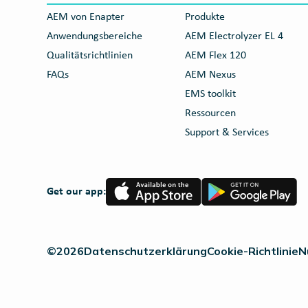
AEM von Enapter
Produkte
Anwendungsbereiche
AEM Electrolyzer EL 4
Qualitätsrichtlinien
AEM Flex 120
FAQs
AEM Nexus
EMS toolkit
Ressourcen
Support & Services
App
Google
Get our app:
Store
Play
©2026
Datenschutzerklärung
Cookie-Richtlinie
N