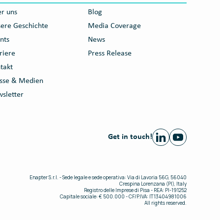
r uns
Blog
ere Geschichte
Media Coverage
nts
News
riere
Press Release
takt
sse & Medien
sletter
Get in touch!
Enapter S.r.l. - Sede legale e sede operativa: Via di Lavoria 56G, 56040
Crespina Lorenzana (PI), Italy
Registro delle Imprese di Pisa - REA: PI-191252
Capitale sociale: € 500.000 - CF/P.IVA: IT13404981006
All rights reserved.