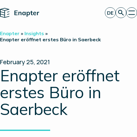
Home
DE
Angebot anfordern
Enapter
»
Insights
»
Technologie
Enapter eröffnet erstes Büro in Saerbeck
Produkte
Projekte
Partner
February 25, 2021
Über uns
Enapter eröffnet
Insights
Investor Relations
erstes Büro in
Saerbeck