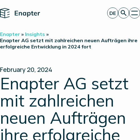
Home
DE
Angebot anfordern
Enapter
»
Insights
»
Technologie
Enapter AG setzt mit zahlreichen neuen Aufträgen ihre
erfolgreiche Entwicklung in 2024 fort
Produkte
Projekte
Partner
Über uns
February 20, 2024
Insights
Enapter AG setzt
Investor Relations
mit zahlreichen
neuen Aufträgen
ihre erfolgreiche