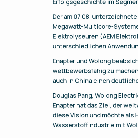
Erfolgsgeschichte im Segme
Der am 07.08. unterzeichnete 
Megawatt-Multicore-Systemen
Elektrolyseuren (AEM Elektro
unterschiedlichen Anwendun
Enapter und Wolong beabsic
wettbewerbsfähig zu machen. 
auch in China einen deutliche
Douglas Pang, Wolong Electri
Enapter hat das Ziel, der we
diese Vision und möchte als H
Wasserstoffindustrie mit W