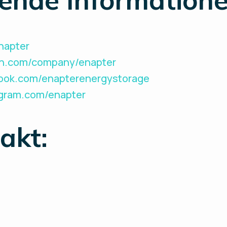
Enapter
din.com/company/enapter
book.com/enapterenergystorage
agram.com/enapter
akt: