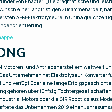
ründer von Enapter: „Die pragmatische und leis
unsch einer langfristigen Zusammenarbeit, ha
 ersten AEM-Elektrolyseure in China gleichzeiti
undenorientierung.
mappe
.
LONG
i Motoren- und Antriebsherstellern weltweit und
 Das Unternehmen hat Elektrolyseur-Konverter f
 und verfügt über eine lange Erfolgsgeschicht
g gehören über fünfzig Tochtergesellschaften,
dustrial Motors oder die SIR Robotics aus Moder
haftete das Unternehmen 2019 einen Jahresumsat