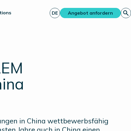
tions
DE
Angebot anfordern
AEM
hina
ungen in China wettbewerbsfähig
hsten Jahre auch in China einen