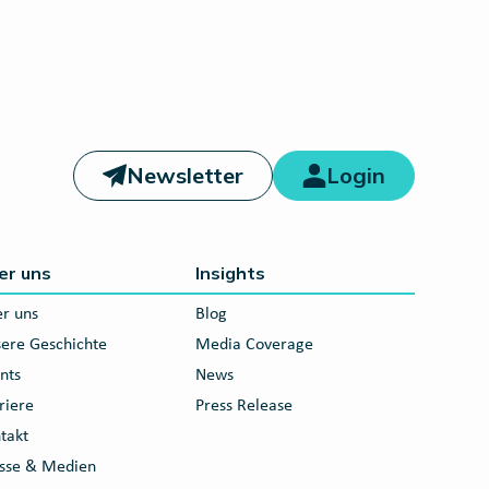
Newsletter
Login
er uns
Insights
r uns
Blog
ere Geschichte
Media Coverage
nts
News
riere
Press Release
takt
sse & Medien