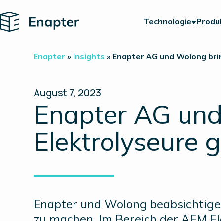
Home
Technologie
Produ
Enapter
»
Insights
»
Enapter AG und Wolong bri
August 7, 2023
Enapter AG un
Elektrolyseure
Enapter und Wolong beabsichtig
zu machen. Im Bereich der AEM Ele