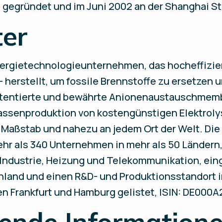
4 gegründet und im Juni 2002 an der Shanghai S
ter
 Energietechnologieunternehmen, das hocheffizi
– herstellt, um fossile Brennstoffe zu ersetzen
patentierte und bewährte Anionenaustauschme
assenproduktion von kostengünstigen Elektroly
 Maßstab und nahezu an jedem Ort der Welt. D
ehr als 340 Unternehmen in mehr als 50 Ländern
, Industrie, Heizung und Telekommunikation, ei
hland und einen R&D- und Produktionsstandort in
sen Frankfurt und Hamburg gelistet, ISIN: DE000
ende Informatione