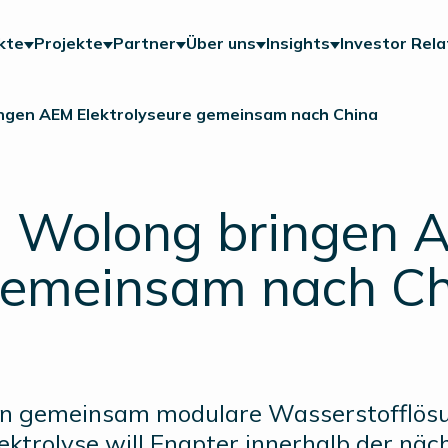
kte
Projekte
Partner
Über uns
Insights
Investor Rela
ngen AEM Elektrolyseure gemeinsam nach China
d Wolong bringen 
 gemeinsam nach C
en gemeinsam modulare Wasserstofflös
ktrolyse will Enapter innerhalb der näc