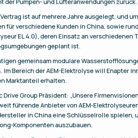
nt der Pumpen- und Lüfteranwendungen zurück.
Vertrag ist auf mehrere Jahre ausgelegt, und um
 für verschiedene Kunden in China, sowie rund 
lyseur EL 4.0), deren Einsatz an verschiedenen 
gsumgebungen geplant ist.
htigen gemeinsam modulare Wasserstofflösunge
Im Bereich der AEM-Elektrolyse will Enapter in
n Marktanteil erhalten.
c Drive Group Präsident: „Unsere Firmenvision
ltweit führende Anbieter von AEM-Elektrolyseure
ersteller in China eine Schlüsselrolle spielen, 
olong-Komponenten auszubauen.