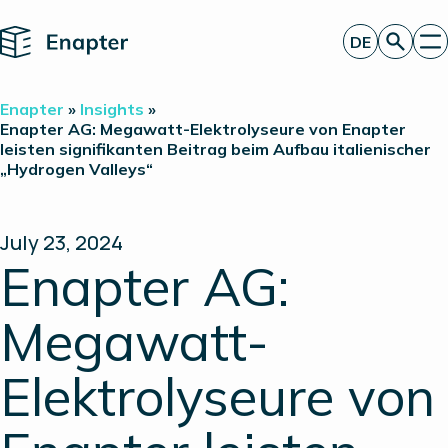
Home
DE
Angebot anfordern
Enapter
»
Insights
»
Technologie
Enapter AG: Megawatt-Elektrolyseure von Enapter
leisten signifikanten Beitrag beim Aufbau italienischer
Produkte
„Hydrogen Valleys“
Projekte
Partner
Über uns
Insights
July 23, 2024
Investor Relations
Enapter AG:
Megawatt-
Elektrolyseure von