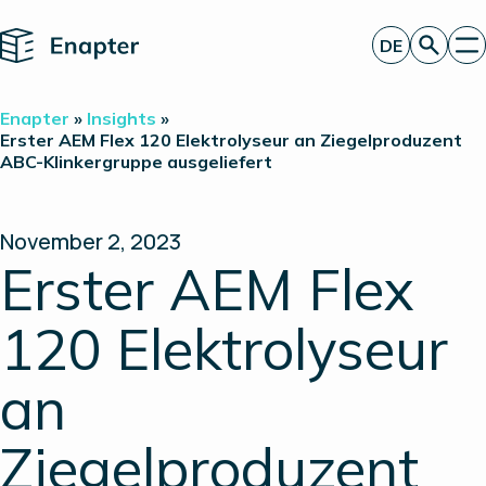
Home
DE
Angebot anfordern
Enapter
»
Insights
»
Technologie
Erster AEM Flex 120 Elektrolyseur an Ziegelproduzent
ABC-Klinkergruppe ausgeliefert
Produkte
Projekte
Partner
Über uns
November 2, 2023
Insights
Erster AEM Flex
Investor Relations
120 Elektrolyseur
an
Ziegelproduzent