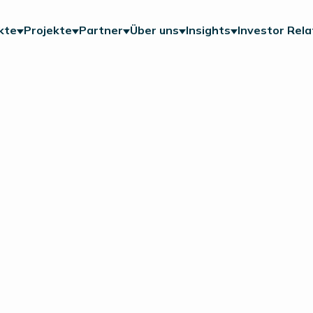
kte
Projekte
Partner
Über uns
Insights
Investor Rela