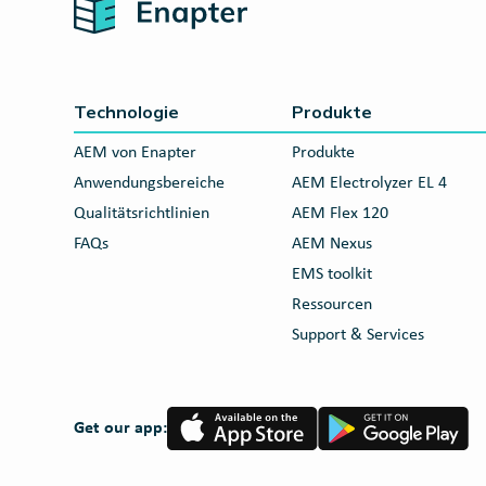
Home
Technologie
Produkte
AEM von Enapter
Produkte
Anwendungsbereiche
AEM Electrolyzer EL 4
Qualitätsrichtlinien
AEM Flex 120
FAQs
AEM Nexus
EMS toolkit
Ressourcen
Support & Services
App
Google
Get our app:
Store
Play