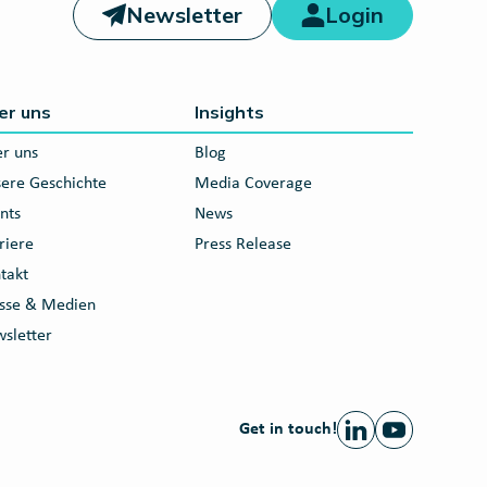
Newsletter
Login
er uns
Insights
r uns
Blog
ere Geschichte
Media Coverage
nts
News
riere
Press Release
takt
sse & Medien
sletter
Get in touch!