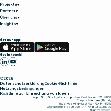
Projekte
Partner
Über uns
Insights
Get our app:
App
Google
Store
Play
Get in touch!
©2026
Datenschutzerklärung
Cookie-Richtlinie
Nutzungsbedingungen
Richtlinie zur Einreichung von Ideen
Enapter S.r.l. - Sede legale e sede operativa: Via di Lavoria 56G, 56040
Crespina Lorenzana (PI), Italy
Registro delle Imprese di Pisa - REA: PI-191252
Capitale sociale: € 500.000 - CF/P.IVA: IT13404981006
All rights reserved.